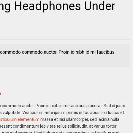
ing Headphones Under
 commodo commodo auctor. Proin id nibh id mi faucibus
h
ommodo auctor. Proin id nibh id mi faucibus placerat. Sed id justo
is vulputate. Vestibulum ante ipsum primis in faucibus orci luctus et
stibulum elementum
massa et nisi ullamcorper, sed lacinia nulla
aesent condimentum leo vitae tellus sollicitudin, at varius tortor
s urna sed semper. Vestibulum ante ipsum primis in faucibus orci