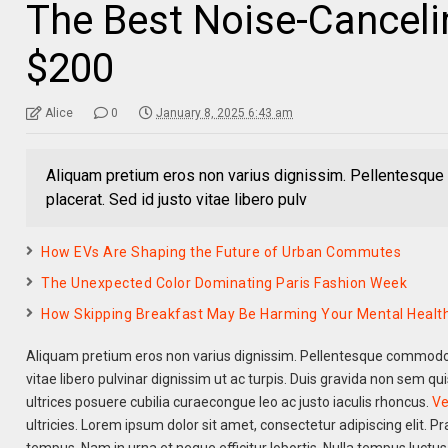
The Best Noise-Cancel
$200
Alice
0
January 8, 2025 6:43 am
Aliquam pretium eros non varius dignissim. Pellentesque
placerat. Sed id justo vitae libero pulv
How EVs Are Shaping the Future of Urban Commutes
The Unexpected Color Dominating Paris Fashion Week
How Skipping Breakfast May Be Harming Your Mental Healt
Aliquam pretium eros non varius dignissim. Pellentesque commodo c
vitae libero pulvinar dignissim ut ac turpis. Duis gravida non sem qu
ultrices posuere cubilia curaecongue leo ac justo iaculis rhoncus.
Ve
ultricies. Lorem ipsum dolor sit amet, consectetur adipiscing elit. Pr
tempus. Nam in urna et neque efficitur lobortis. Nulla tempus luctu