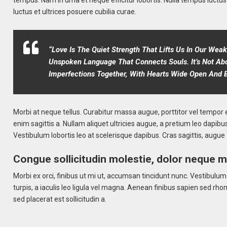
luctus et ultrices posuere cubilia curae.
“Love Is The Quiet Strength That Lifts Us In Our We
Unspoken Language That Connects Souls. It’s Not Abo
Imperfections Together, With Hearts Wide Open And 
Morbi at neque tellus. Curabitur massa augue, porttitor vel tempor e
enim sagittis a. Nullam aliquet ultricies augue, a pretium leo dapibus i
Vestibulum lobortis leo at scelerisque dapibus. Cras sagittis, augue
Congue sollicitudin molestie, dolor neque 
Morbi ex orci, finibus ut mi ut, accumsan tincidunt nunc. Vestibulu
turpis, a iaculis leo ligula vel magna. Aenean finibus sapien sed rh
sed placerat est sollicitudin a.