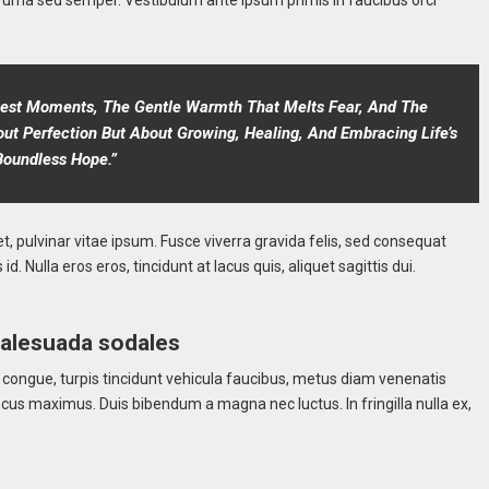
akest Moments, The Gentle Warmth That Melts Fear, And The
ut Perfection But About Growing, Healing, And Embracing Life’s
Boundless Hope.”
t, pulvinar vitae ipsum. Fusce viverra gravida felis, sed consequat
d. Nulla eros eros, tincidunt at lacus quis, aliquet sagittis dui.
malesuada sodales
m congue, turpis tincidunt vehicula faucibus, metus diam venenatis
oncus maximus. Duis bibendum a magna nec luctus. In fringilla nulla ex,