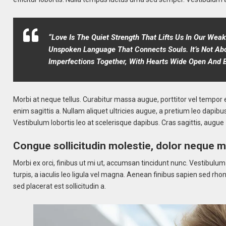
“Love Is The Quiet Strength That Lifts Us In Our We
Unspoken Language That Connects Souls. It’s Not Abo
Imperfections Together, With Hearts Wide Open And 
Morbi at neque tellus. Curabitur massa augue, porttitor vel tempor e
enim sagittis a. Nullam aliquet ultricies augue, a pretium leo dapibus i
Vestibulum lobortis leo at scelerisque dapibus. Cras sagittis, augue
Congue sollicitudin molestie, dolor neque 
Morbi ex orci, finibus ut mi ut, accumsan tincidunt nunc. Vestibulu
turpis, a iaculis leo ligula vel magna. Aenean finibus sapien sed rh
sed placerat est sollicitudin a.