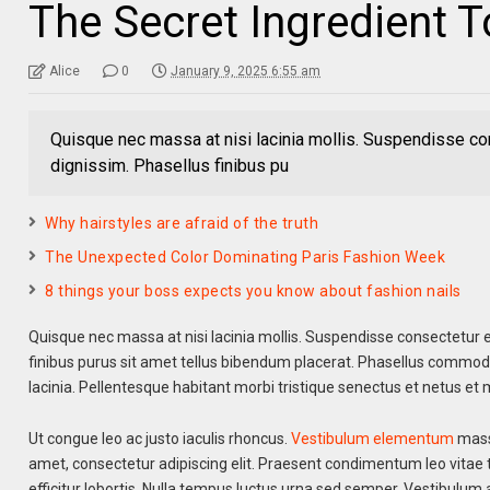
The Secret Ingredient 
Alice
0
January 9, 2025 6:55 am
Quisque nec massa at nisi lacinia mollis. Suspendisse con
dignissim. Phasellus finibus pu
Why hairstyles are afraid of the truth
The Unexpected Color Dominating Paris Fashion Week
8 things your boss expects you know about fashion nails
Quisque nec massa at nisi lacinia mollis. Suspendisse consectetur e
finibus purus sit amet tellus bibendum placerat. Phasellus commodo 
lacinia. Pellentesque habitant morbi tristique senectus et netus e
Ut congue leo ac justo iaculis rhoncus.
Vestibulum elementum
massa
amet, consectetur adipiscing elit. Praesent condimentum leo vitae te
efficitur lobortis. Nulla tempus luctus urna sed semper. Vestibulum