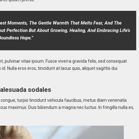
akest Moments, The Gentle Warmth That Melts Fear, And The
ut Perfection But About Growing, Healing, And Embracing Life’s
Boundless Hope.”
t, pulvinar vitae ipsum. Fusce viverra gravida felis, sed consequat
d. Nulla eros eros, tincidunt at lacus quis, aliquet sagittis dui.
malesuada sodales
m congue, turpis tincidunt vehicula faucibus, metus diam venenatis
oncus maximus. Duis bibendum a magna nec luctus. In fringilla nulla ex,